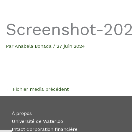
Aller
au
contenu
Screenshot-202
Par
Anabela Bonada
/
27 juin 2024
←
Fichier média précédent
À propos
Université de Waterloo
Intact Corporation financière