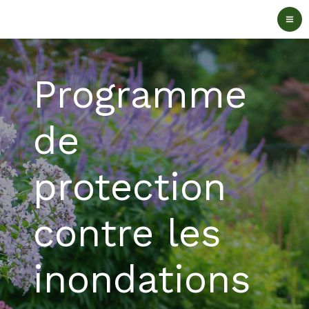
Aller
au
contenu
Programme
de
protection
contre les
inondations