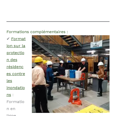
Formations complémentaires :
✔
Format
ion sur la
protectio
n des
résidenc
es contre
les
inondatio
ns
:
Formatio
n en
ligne