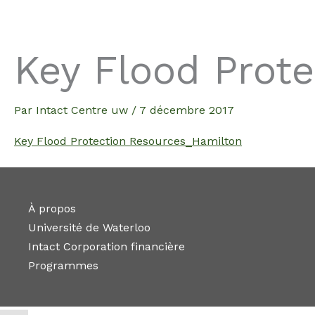
Aller
au
contenu
Key Flood Prot
Par
Intact Centre uw
/
7 décembre 2017
Key Flood Protection Resources_Hamilton
À propos
Université de Waterloo
Intact Corporation financière
Programmes