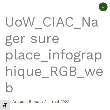
Aller
au
UoW_CIAC_Na
contenu
ger sure
place_infograp
hique_RGB_we
b
Par
Anabela Bonada
/
11 mai 2022
Changer la taille de la police