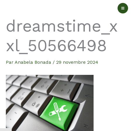
Aller
au
dreamstime_x
contenu
xl_50566498
Par
Anabela Bonada
/
29 novembre 2024