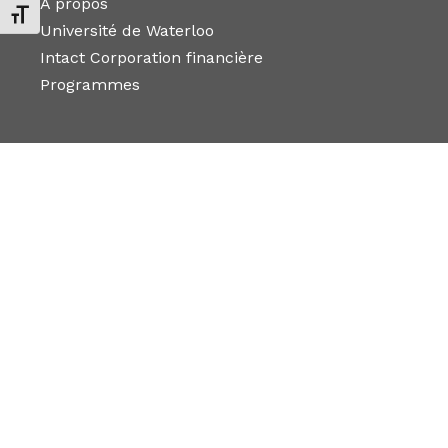
À propos
Changer la taille de la police
Université de Waterloo
Intact Corporation financière
Programmes