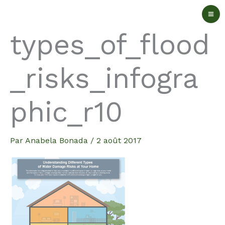
Aller
au
types_of_flood
contenu
_risks_infogra
phic_r10
Par
Anabela Bonada
/
2 août 2017