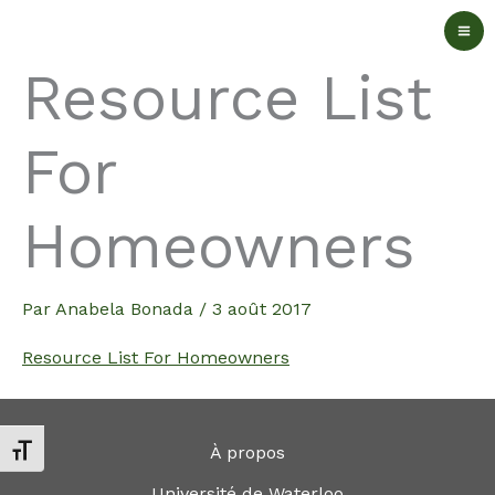
Aller
au
Resource List
contenu
For
Homeowners
Par
Anabela Bonada
/
3 août 2017
Resource List For Homeowners
À propos
Changer la taille de la police
Université de Waterloo