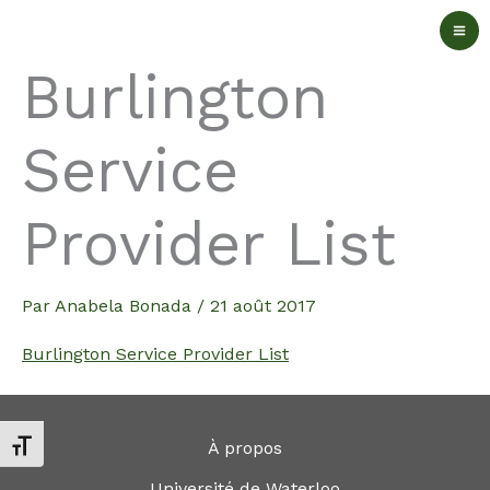
Aller
au
Burlington
contenu
Service
Provider List
Par
Anabela Bonada
/
21 août 2017
Burlington Service Provider List
À propos
Changer la taille de la police
Université de Waterloo