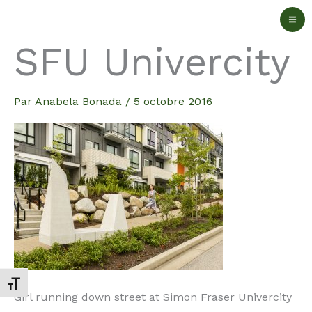
Aller
au
SFU Univercity
contenu
Par
Anabela Bonada
/
5 octobre 2016
Changer la taille de la police
Girl running down street at Simon Fraser Univercity