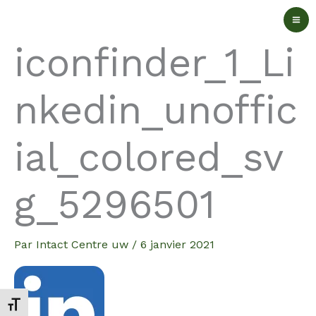
Aller
au
iconfinder_1_Li
contenu
nkedin_unoffic
ial_colored_sv
g_5296501
Par
Intact Centre uw
/
6 janvier 2021
Changer la taille de la police