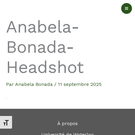
Aller
au
Anabela-
contenu
Bonada-
Headshot
Par
Anabela Bonada
/
11 septembre 2025
À propos
Changer la taille de la police
Université de Waterloo