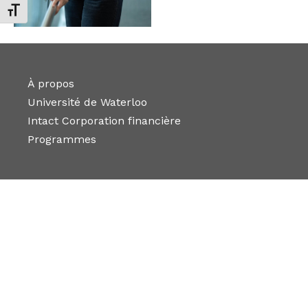
Changer la taille de la police
À propos
Université de Waterloo
Intact Corporation financière
Programmes