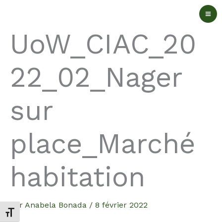
Aller
au
UoW_CIAC_20
contenu
22_02_Nager
sur
place_Marché
habitation
Par
Anabela Bonada
/
8 février 2022
Changer la taille de la police