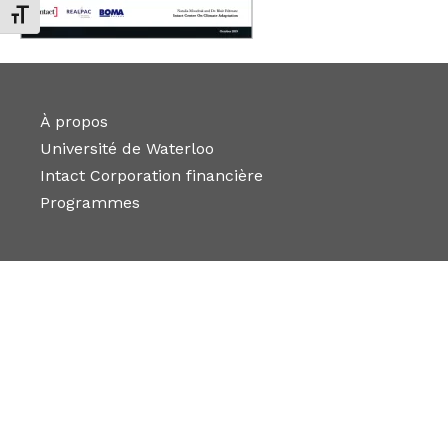
Changer la taille de la police
À propos
Université de Waterloo
Intact Corporation financière
Programmes