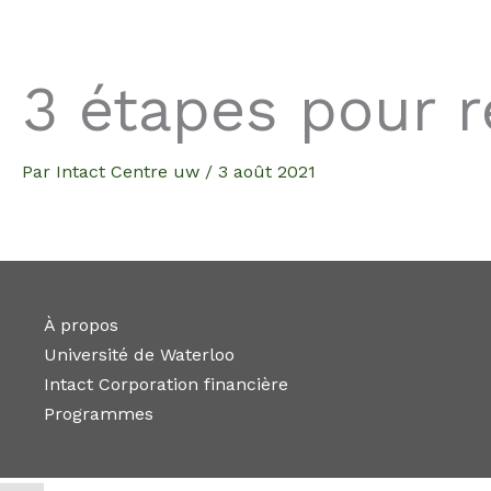
Aller
au
contenu
3 étapes pour r
Par
Intact Centre uw
/
3 août 2021
À propos
Université de Waterloo
Intact Corporation financière
Programmes