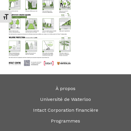
Changer la taille de la police
À propos
Université de Waterloo
Intact Corporation financière
Programmes