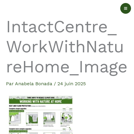
Aller
au
IntactCentre_
contenu
WorkWithNatu
reHome_Image
Par
Anabela Bonada
/
24 juin 2025