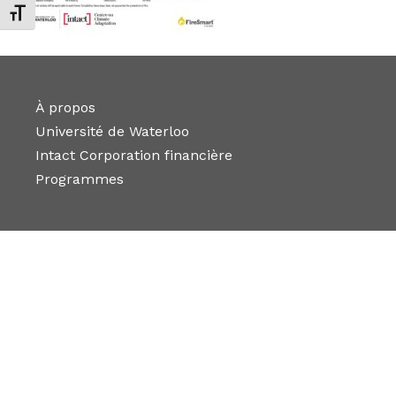
Changer la taille de la police
À propos
Université de Waterloo
Intact Corporation financière
Programmes