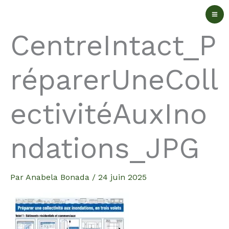
Aller
au
CentreIntact_P
contenu
réparerUneColl
ectivitéAuxIno
ndations_JPG
Par
Anabela Bonada
/
24 juin 2025