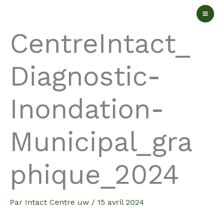
Aller
au
CentreIntact_
contenu
Diagnostic-
Inondation-
Municipal_gra
phique_2024
Par
Intact Centre uw
/
15 avril 2024