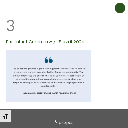
Aller
au
3
contenu
Par
Intact Centre uw
/
15 avril 2024
Changer la taille de la police
À propos