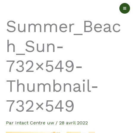
Aller
au
Summer_Beac
contenu
h_Sun-
732×549-
Thumbnail-
732×549
Par
Intact Centre uw
/
28 avril 2022