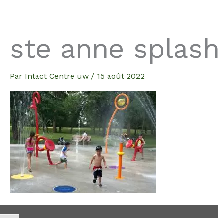
Aller
au
contenu
ste anne splas
Par
Intact Centre uw
/
15 août 2022