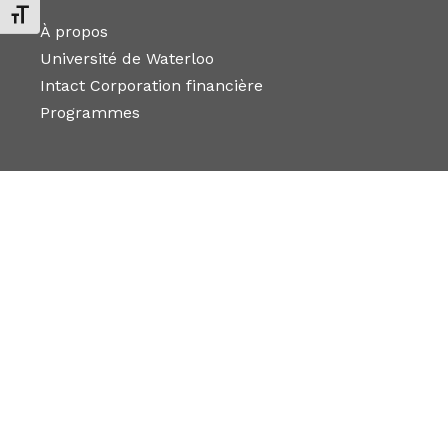
Changer la taille de la police
À propos
Université de Waterloo
Intact Corporation financière
Programmes