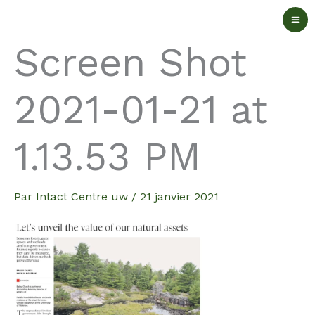
Aller
au
Screen Shot
contenu
2021-01-21 at
1.13.53 PM
Par
Intact Centre uw
/
21 janvier 2021