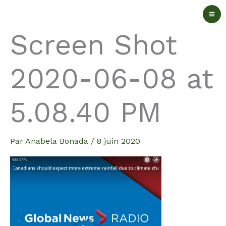
Aller
au
Screen Shot
contenu
2020-06-08 at
5.08.40 PM
Par
Anabela Bonada
/
8 juin 2020