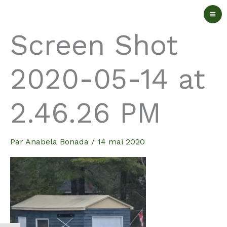
Aller
au
Screen Shot
contenu
2020-05-14 at
2.46.26 PM
Par
Anabela Bonada
/
14 mai 2020