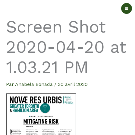
Aller
au
Screen Shot
contenu
2020-04-20 at
1.03.21 PM
Par
Anabela Bonada
/
20 avril 2020