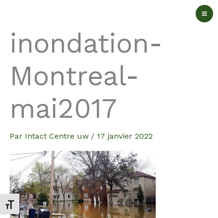
Aller
au
inondation-
contenu
Montreal-
mai2017
Par
Intact Centre uw
/
17 janvier 2022
Changer la taille de la police