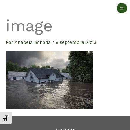
Aller
au
image
contenu
Par
Anabela Bonada
/
8 septembre 2023
Changer la taille de la police