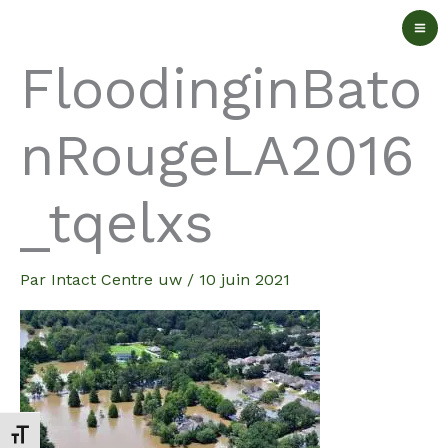
Aller
au
FloodinginBato
contenu
nRougeLA2016
_tqelxs
Par
Intact Centre uw
/
10 juin 2021
Changer la taille de la police