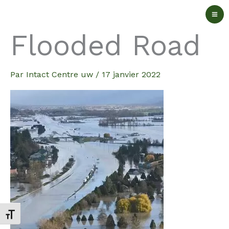
Aller
au
Flooded Road
contenu
Par
Intact Centre uw
/
17 janvier 2022
Changer la taille de la police