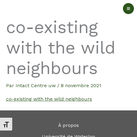
Aller
au
co-existing
contenu
with the wild
neighbours
Par
Intact Centre uw
/
8 novembre 2021
co-existing with the wild neighbours
À propos
Changer la taille de la police
Université de Waterloo