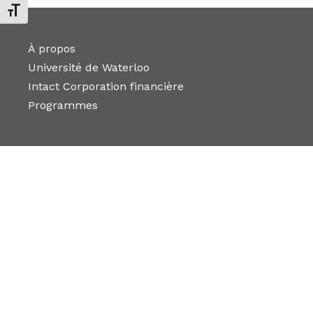
Changer la taille de la police
À propos
Université de Waterloo
Intact Corporation financière
Programmes