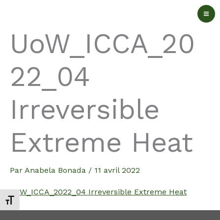
Aller
au
UoW_ICCA_20
contenu
22_04
Irreversible
Extreme Heat
Par
Anabela Bonada
/
11 avril 2022
UoW_ICCA_2022_04 Irreversible Extreme Heat
Changer la taille de la police