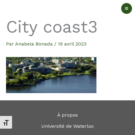
Aller
au
City coast3
contenu
Par
Anabela Bonada
/
19 avril 2023
À propos
Changer la taille de la police
Université de Waterloo